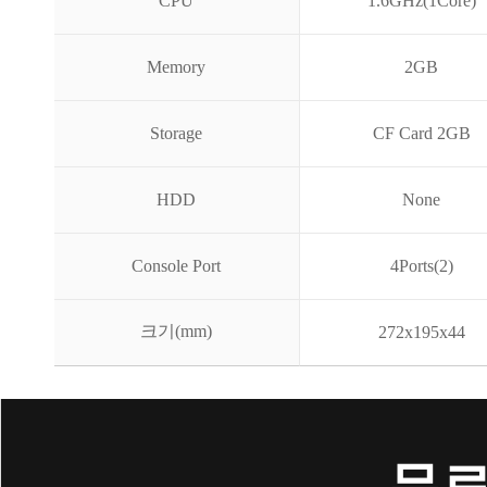
CPU
1.6GHz(1Core)
Memory
2GB
Storage
CF Card 2GB
HDD
None
Console Port
4Ports(2)
크기(mm)
272x195x44
무