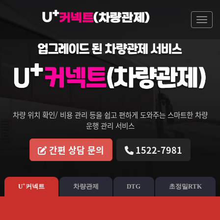
Togg
차량 위치 확인/ 비용 관리 등을 쉽고 편하게 도와주는
스마트한 차량
운행 관리 서비스
간편 상담 문의
1522-7981
+
U
커넥트
차량관제
DTG
초정밀RTK