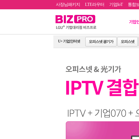
사장님패키지
LTE라우터
기업IoT
통합
U+ 기업인터넷
오피스넷 광기가
오피스넷