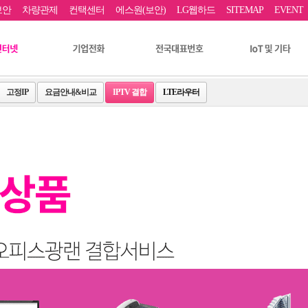
보안
차량관제
컨택센터
에스원(보안)
LG웹하드
SITEMAP
EVENT
고정IP
요금안내&비교
IPTV 결합
LTE라우터