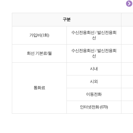
구분
수신전용회선 / 발신전용회
가입비(1회)
선
수신전용회선 / 발신전용회
회선 기본료/월
선
시내
시외
통화료
이동전화
인터넷전화 (070)