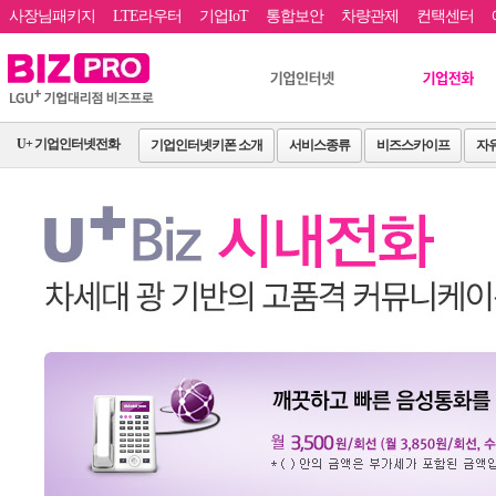
사장님패키지
LTE라우터
기업IoT
통합보안
차량관제
컨택센터
U+ 기업인터넷전화
기업인터넷키폰 소개
서비스종류
비즈스카이프
자