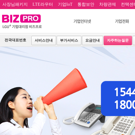
사장님패키지
LTE라우터
기업IoT
통합보안
차량관제
컨택센
전국대표번호
서비스안내
부가서비스
요금안내
자주하는질문