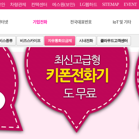
보안
차량관제
컨택센터
에스원(보안)
LG웹하드
SITEMAP
EVENT
비스종류
비즈스카이프
자유통화요금제
시내전화
클라우드고객센터