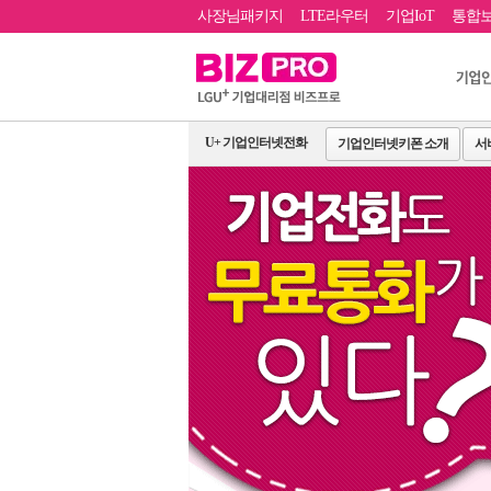
사장님패키지
LTE라우터
기업IoT
통합
U+ 기업인터넷전화
기업인터넷키폰 소개
서